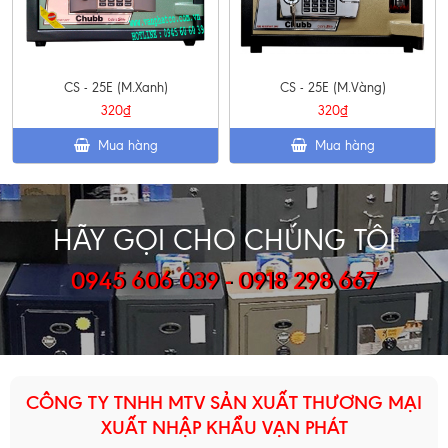
CS - 25E (M.Xanh)
CS - 25E (M.Vàng)
320₫
320₫
Mua hàng
Mua hàng
HÃY GỌI CHO CHÚNG TÔI
0945 606 039 - 0918 298 667
CÔNG TY TNHH MTV SẢN XUẤT THƯƠNG MẠI
XUẤT NHẬP KHẨU VẠN PHÁT