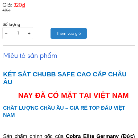
Giá:
320₫
420₫
Số lượng
−
+
Thêm vào giỏ
Miêu tả sản phẩm
KÉT SẮT CHUBB SAFE CAO CẤP CHÂU
ÂU
NAY ĐÃ CÓ MẶT TẠI VIỆT NAM
CHẤT LƯỢNG CHÂU ÂU – GIÁ RẺ TOP ĐẦU VIỆT
NAM
Sản phẩm chính gốc của
Cobra Elite Germany (Đức)