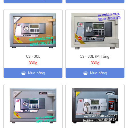
CS - 30E
CS - 30E (M.Trắng)
330₫
330₫
Mua hàng
Mua hàng