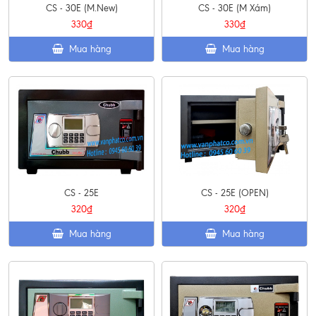
CS - 30E (M.New)
CS - 30E (M Xám)
330₫
330₫
Mua hàng
Mua hàng
CS - 25E
CS - 25E (OPEN)
320₫
320₫
Mua hàng
Mua hàng