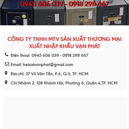
0945 606 039 - 0918 298 667
CÔNG TY TNHH MTV SẢN XUẤT THƯƠNG MẠI
XUẤT NHẬP KHẨU VẠN PHÁT
Điện thoại: 0945 606 039 - 0918 298 667
Email: ketsatvanphat@gmail.com
Địa chỉ: 37 Võ Văn Tần, P.6, Q.3, TP. HCM
Chi Nhánh 2: 128 Khánh Hội, Phường 6, Quận 4,TP. HCM