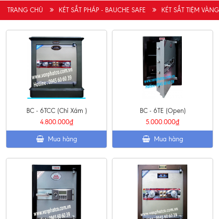
TRANG CHỦ
KÉT SẮT PHÁP - BAUCHE SAFE
KÉT SẮT TIỆM VÀN
Anh Phong vừa đăng kí tư vấn mua hàng
(09/08/2026)
Chị Nga vừa đăng kí tư vấn
(09/08/2026)
BC - 6TCC (Chỉ Xám )
BC - 6TE (Open)
4.800.000₫
5.000.000₫
Mua hàng
Mua hàng