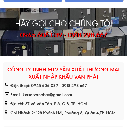
HÃY GỌI CHO CHÚNG TÔI
0945 606 039 - 0918 298 667
CÔNG TY TNHH MTV SẢN XUẤT THƯƠNG MẠI
XUẤT NHẬP KHẨU VẠN PHÁT
Điện thoại: 0945 606 039 - 0918 298 667
Email: ketsatvanphat@gmail.com
Địa chỉ: 37 Võ Văn Tần, P.6, Q.3, TP. HCM
Chi Nhánh 2: 128 Khánh Hội, Phường 6, Quận 4,TP. HCM