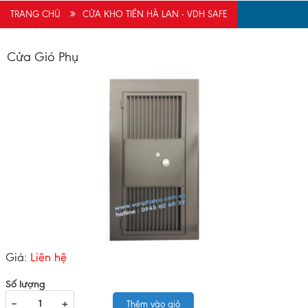
Anh Phong vừa đăng kí tư vấn mua hàng
(07/08/2026)
TRANG CHỦ
CỬA KHO TIỀN HÀ LAN - VDH SAFE
Chị Nga vừa đăng kí tư vấn
(07/08/2026)
Cửa Gió Phụ
Giá:
Liên hệ
Số lượng
−
+
Thêm vào giỏ