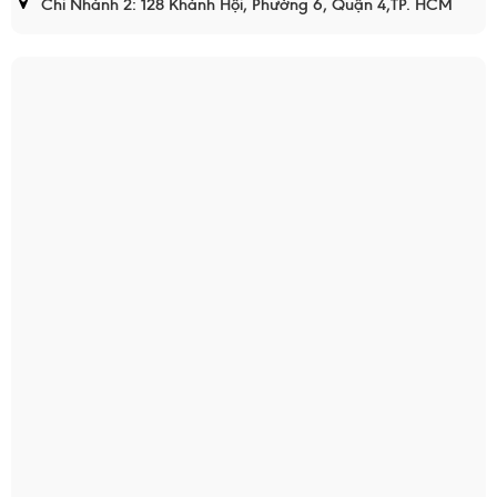
Chi Nhánh 2: 128 Khánh Hội, Phường 6, Quận 4,TP. HCM