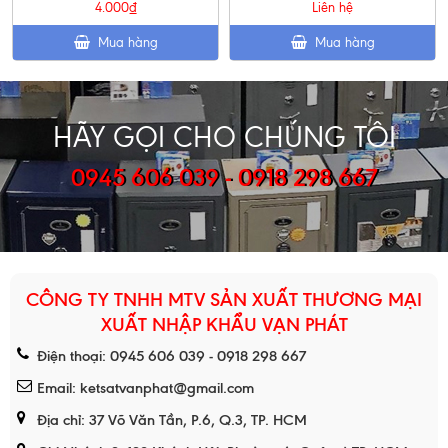
4.000₫
Liên hệ
Mua hàng
Mua hàng
HÃY GỌI CHO CHÚNG TÔI
0945 606 039 - 0918 298 667
CÔNG TY TNHH MTV SẢN XUẤT THƯƠNG MẠI
XUẤT NHẬP KHẨU VẠN PHÁT
Điện thoại: 0945 606 039 - 0918 298 667
Email: ketsatvanphat@gmail.com
Địa chỉ: 37 Võ Văn Tần, P.6, Q.3, TP. HCM