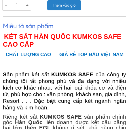
−
+
Thêm vào giỏ
Miêu tả sản phẩm
KÉT SẮT HÀN QUỐC KUMKOS SAFE
CAO CẤP
CHẤT LƯỢNG CAO
–
GIÁ RẺ TOP ĐẦU VIỆT NAM
S
ản
phẩm két sắt
KUMKOS SAFE
của công ty
chúng tôi rất phong phú và đa dạng với nhiều
kích cỡ khác nhau, với hai loại khóa cơ và điện
tử, phù hợp cho : văn phòng, khách sạn, gia đình,
Resort . . . Đặc biệt cung cấp két ngành ngân
hàng và kim hoàn.
Riêng két sắt
KUMKOS SAFE
sản phẩm chính
gốc
Hàn Quốc
liên doanh được kết cấu bằng
hai
lớp thép EGI
, không rỉ sét, khả năng chịu