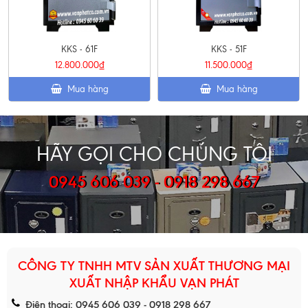
KKS - 61F
KKS - 51F
12.800.000₫
11.500.000₫
Mua hàng
Mua hàng
HÃY GỌI CHO CHÚNG TÔI
0945 606 039 - 0918 298 667
CÔNG TY TNHH MTV SẢN XUẤT THƯƠNG MẠI
XUẤT NHẬP KHẨU VẠN PHÁT
Điện thoại: 0945 606 039 - 0918 298 667