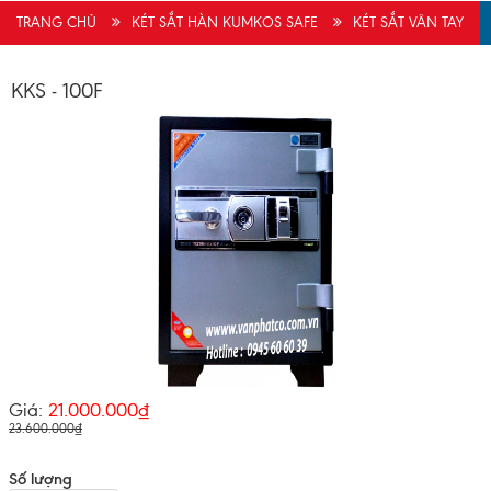
TRANG CHỦ
KÉT SẮT HÀN KUMKOS SAFE
KÉT SẮT VÂN TAY
Chị Nga vừa đăng kí tư vấn
(10/08/2026)
KKS - 100F
Giá:
21.000.000₫
23.600.000₫
Số lượng