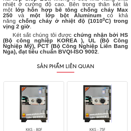
nhiệt ở cường độ cao. Bên trong thân két là
một
lớp hỗn hợp bê tông chống cháy Max
250
và
một lớp bột Aluminum
có khả
0
năng
chống cháy ở nhiệt độ (1010
C) trong
vịng 2 giờ
.
Két sắt chúng tôi được
chứng nhận bởi HS
(Bộ công nghiệp KOREA ), UL (Bộ Công
Nghiệp Mỹ), PCT (Bộ Công Nghiệp Liên Bang
Nga), đạt tiêu chuẩn BVQI-ISO 9002
.
SẢN PHẨM LIÊN QUAN
KKS - 80F
KKS - 75F