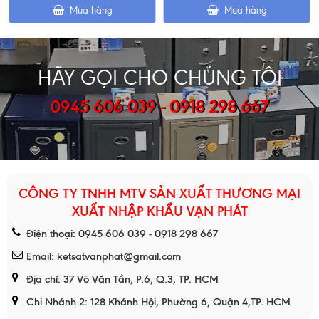
Mua hàng
Mua hàng
HÃY GỌI CHO CHÚNG TÔI
0945 606 039 - 0918 298 667
CÔNG TY TNHH MTV SẢN XUẤT THƯƠNG MẠI
XUẤT NHẬP KHẨU VẠN PHÁT
Điện thoại: 0945 606 039 - 0918 298 667
Email: ketsatvanphat@gmail.com
Địa chỉ: 37 Võ Văn Tần, P.6, Q.3, TP. HCM
Chi Nhánh 2: 128 Khánh Hội, Phường 6, Quận 4,TP. HCM