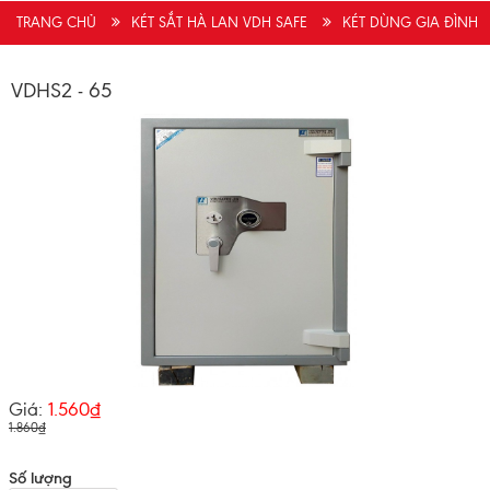
Anh Phong vừa đăng kí tư vấn mua hàng
(09/08/2026)
TRANG CHỦ
KÉT SẮT HÀ LAN VDH SAFE
KÉT DÙNG GIA ĐÌNH
Chị Nga vừa đăng kí tư vấn
(09/08/2026)
VDHS2 - 65
Giá:
1.560₫
1.860₫
Số lượng