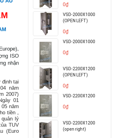
ÂU ÂU
0₫
AM
VSD-2000X1000
(OPEN LEFT)
NAM
0₫
VSD-2000X1000
Europe),
0₫
ượng ISO
ứng nhận
VSD-2200X1200
(OPEN LEFT)
 định tại
0₫
 04 năm
m 2007)
VSD-2200X1200
Ngày 01
g 05 năm
0₫
o tiền ,
 quản lý
VSD-2200X1200
 của TUV
(open right)
u (Euro