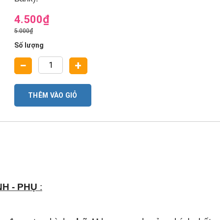
4.500₫
5.000₫
Số lượng
−
+
THÊM VÀO GIỎ
NH - PHỤ
: