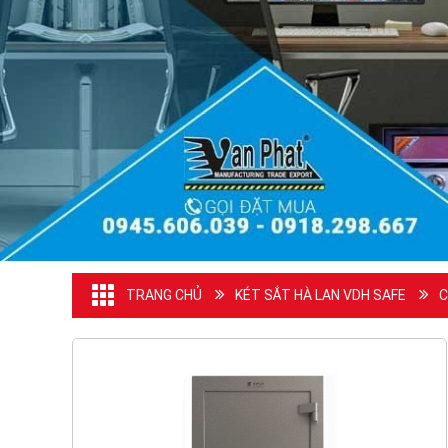
TRANG CHỦ
KÉT SẮT HÀ LAN VDH SAFE
C