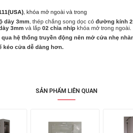
111(USA)
, khóa mở ngoài và trong
ộ dày 3mm
, thép chắng song dọc có
đường kính 
 dày 3mm
và lắp
02 chìa nhíp
khóa mở trong ngoài.
 qua hệ thống truyền động nên mở cửa nhẹ nhà
để kéo cửa dễ dàng hơn.
SẢN PHẨM LIÊN QUAN