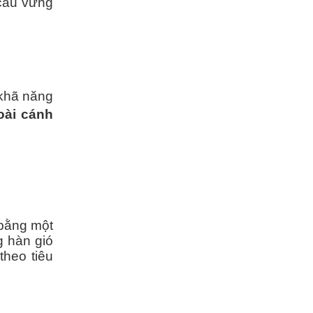
cấu vững
khã năng
oài cánh
bằng một
 hàn gió
theo tiêu