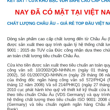
KÉT SẮT - CỬA KHO BẠC VDH SAFE CAO CẤP CH
NAY ĐÃ CÓ MẶT TẠI VIỆT N
CHẤT LƯỢNG CHÂU ÂU – GIÁ RẺ TOP ĐẦU VIỆT 
Dòng sản phẩm cao cấp chất lượng đến từ Châu Âu (
được sản xuất theo quy trình quản lý hệ thống chất l
9001 : 2015 do TUV của Đức công nhận dựa theo ch
an toàn chất lượng tiêu chuẩn Châu Âu.
Cửa kho tiền được sản xuất theo tiêu chuẩn an toàn quy
công văn số: 10/2002/QĐ-NHNN.m (ngày 01 tháng
2002), Số 01/2007/QD-NHNN.m (ngày 29 tháng 06 nă
của thống đốc ngân hàng công văn số 572/PHQ4 (
tháng 12 năm 2006) Và số 214/PHKQ1 (ngày 27 thán
2010 cục phát hành kho quỹ về thiết kế kỹ thuật cửa kh
theo tiêu chuẩn Châu Âu (VDS Germany) và quy trình
hệ thống chất lượng theo tiêu chuẩn ISO 9001: 2008
(Germany) và tiêu chuẩn ngành ngân hàng Châu Â
Bank).