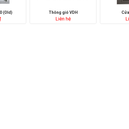
 (Old)
Thông gió VDH
Cửa
₫
Liên hệ
L