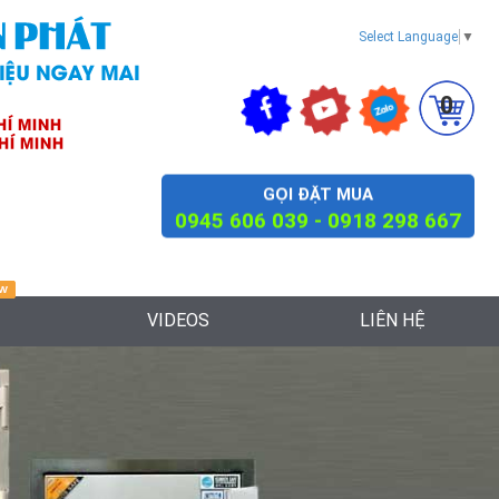
Select Language
▼
0
GỌI ĐẶT MUA
0945 606 039 - 0918 298 667
VIDEOS
LIÊN HỆ