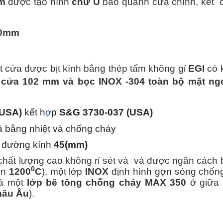
m
được tạo hình
chữ U
bao quanh cửa chính, kết
00mm
t cửa được bịt kính bằng thép tấm không gỉ
EGI
có 
 cửa 102 mm và bọc INOX -304 toàn bộ mặt ng
(USA)
kết h
ợ
p
S&G 3730-037 (USA)
há bằng nhiệt và chống cháy
đường kính
45(mm)
chất lượng cao không rỉ sét và
và được ngăn cách 
0
rên
1200
C
), một lớp
INOX
định hình gợn sóng chống
à một
lớp bê tông chống cháy
MAX 350
ở giữa 
hâu Âu
).