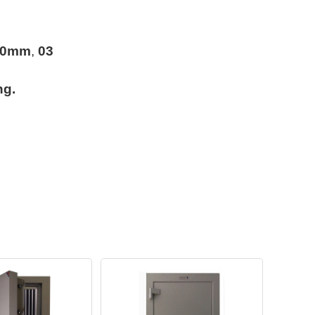
20mm
,
03
ng.