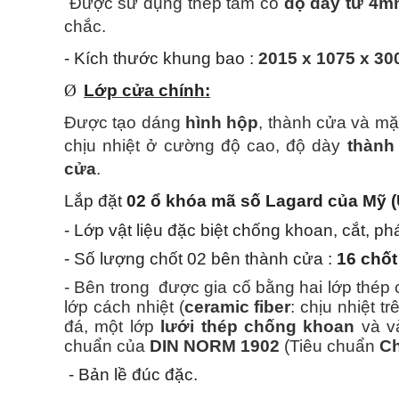
Được sử dụng thép tấm có
độ dày từ 4m
chắc.
- Kích thước khung bao :
2015 x 1075 x 3
Ø
Lớp cửa chính:
Được tạo dáng
hình hộp
, thành cửa và mặ
chịu nhiệt ở cường độ cao, độ dày
thành
cửa
.
Lắp đặt
02 ổ khóa mã số
Lagard của Mỹ 
- Lớp vật liệu đặc biệt chống khoan, cắt, p
- Số lượng chốt 02 bên thành cửa :
16 chốt
- Bên trong
được gia cố bằng hai lớp thép 
lớp cách nhiệt (
ceramic fiber
: chịu nhiệt t
đá, một lớp
lưới thép chống khoan
và v
chuẩn của
DIN NORM 1902
(Tiêu chuẩn
C
- Bản lề đúc đặc.