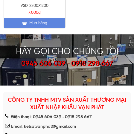
VSD-2200X1200
7.000₫
Mua hàng
HÃY GỌI CHO CHÚNG TÔI
0945 606 039 - 0918 298 667
CÔNG TY TNHH MTV SẢN XUẤT THƯƠNG MẠI
XUẤT NHẬP KHẨU VẠN PHÁT
Điện thoại: 0945 606 039 - 0918 298 667
Email: ketsatvanphat@gmail.com