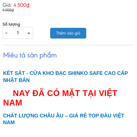
Giá:
4.500₫
5.000₫
Số lượng
−
+
Thêm vào giỏ
Miêu tả sản phẩm
KÉT SẮT - CỬA KHO BẠC SHINKO SAFE CAO CẤP
NHẬT BẢN
NAY ĐÃ CÓ MẶT TẠI VIỆT
NAM
CHẤT LƯỢNG CHÂU ÂU – GIÁ RẺ TOP ĐẦU VIỆT
NAM