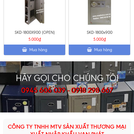
SKD-1800X900 (OPEN)
SKD-1800x900
5.000₫
5.000₫
Mua hàng
Mua hàng
HÃY GỌI CHO CHÚNG TÔI
0945 606 039 - 0918 298 667
CÔNG TY TNHH MTV SẢN XUẤT THƯƠNG MẠI