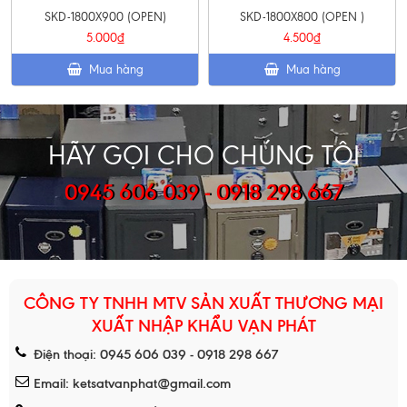
SKD-1800X900 (OPEN)
SKD-1800X800 (OPEN )
5.000₫
4.500₫
Mua hàng
Mua hàng
HÃY GỌI CHO CHÚNG TÔI
0945 606 039 - 0918 298 667
CÔNG TY TNHH MTV SẢN XUẤT THƯƠNG MẠI
XUẤT NHẬP KHẨU VẠN PHÁT
Điện thoại: 0945 606 039 - 0918 298 667
Email: ketsatvanphat@gmail.com