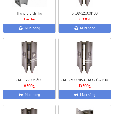
Thong gio Shinko
SKDD-2200X1400
Liên hệ
8.000₫
Mua hàng
Mua hàng
SKDD-2200X1600
SKD-25000x1600-KO CỬA PHỤ
8.500₫
10.500₫
Mua hàng
Mua hàng