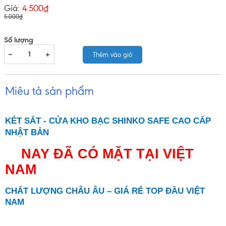
Giá:
4.500₫
5.000₫
Số lượng
−
+
Thêm vào giỏ
Miêu tả sản phẩm
KÉT SẮT - CỬA KHO BẠC SHINKO SAFE CAO CẤP
NHẬT BẢN
NAY ĐÃ CÓ MẶT TẠI VIỆT
NAM
CHẤT LƯỢNG CHÂU ÂU – GIÁ RẺ TOP ĐẦU VIỆT
NAM