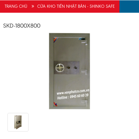
Anh Phong vừa đăng kí tư vấn mua hàng
(08/08/2026)
TRANG CHỦ
CỬA KHO TIỀN NHẬT BẢN - SHINKO SAFE
Chị Nga vừa đăng kí tư vấn
(08/08/2026)
SKD-1800X800