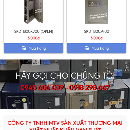
SKD-1800X900 (OPEN)
SKD-1800x900
5.000₫
5.000₫
Mua hàng
Mua hàng
HÃY GỌI CHO CHÚNG TÔI
0945 606 039 - 0918 298 667
CÔNG TY TNHH MTV SẢN XUẤT THƯƠNG MẠI